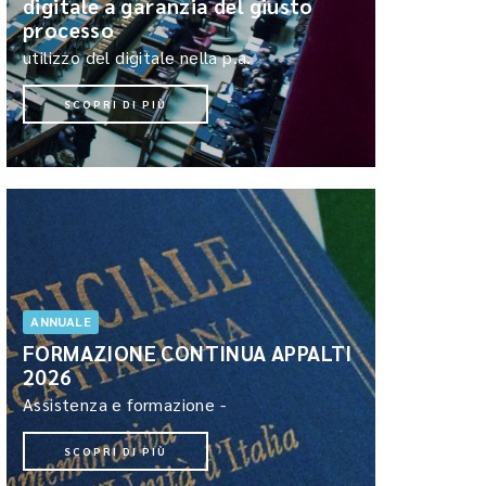
digitale a garanzia del giusto
processo
utilizzo del digitale nella p.a.
SCOPRI DI PIÙ
ANNUALE
FORMAZIONE CONTINUA APPALTI
2026
Assistenza e formazione -
SCOPRI DI PIÙ