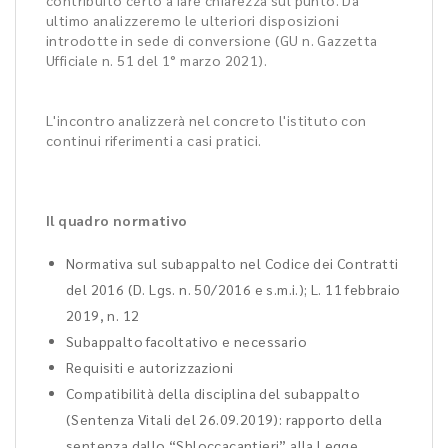
contribuito certo a fare chiarezza sul punto. Da
ultimo analizzeremo le ulteriori disposizioni
introdotte in sede di conversione (GU n. Gazzetta
Ufficiale n. 51 del 1° marzo 2021).
L'incontro analizzerà nel concreto l'istituto con
continui riferimenti a casi pratici.
Il quadro normativo
Normativa sul subappalto nel Codice dei Contratti
del 2016 (D. Lgs. n. 50/2016 e s.m.i.); L. 11 febbraio
2019, n. 12
Subappalto facoltativo e necessario
Requisiti e autorizzazioni
Compatibilità della disciplina del subappalto
(Sentenza Vitali del 26.09.2019): rapporto della
sentenza dallo “Sbloccacantieri” alla Legge