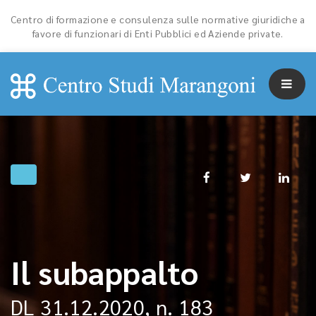
Centro di formazione e consulenza sulle normative giuridiche a
favore di funzionari di Enti Pubblici ed Aziende private.
Il subappalto
DL 31.12.2020, n. 183