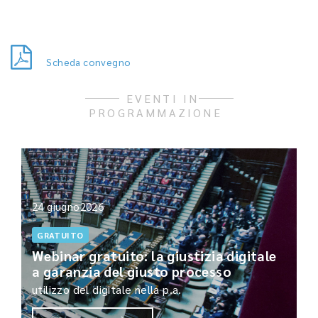
Scheda convegno
EVENTI IN
PROGRAMMAZIONE
24 giugno2026
GRATUITO
Webinar gratuito: la giustizia digitale
a garanzia del giusto processo
utilizzo del digitale nella p.a.