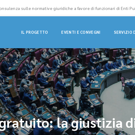
nsulenza sulle normative giuridiche a favore di funzionari di Enti Pu
IL PROGETTO
EVENTI E CONVEGNI
SERVIZIO 
ratuito: la giustizia d