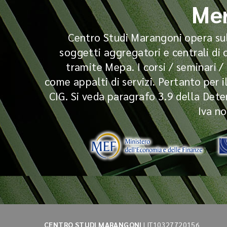
Mer
Centro Studi Marangoni opera sul 
soggetti aggregatori e centrali di 
tramite Mepa. I corsi / seminari 
come appalti di servizi. Pertanto per i
CIG. Si veda paragrafo 3.9 della Dete
Iva no
CENTRO STUDI MARANGONI
| IT10327720156