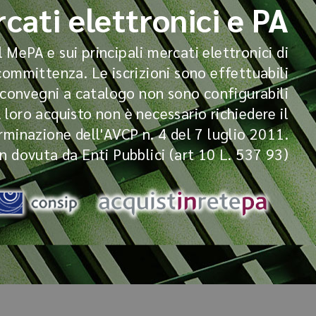
cati elettronici e PA
MePA e sui principali mercati elettronici di
committenza. Le iscrizioni sono effettuabili
/ convegni a catalogo non sono configurabili
l loro acquisto non è necessario richiedere il
rminazione dell'AVCP n. 4 del 7 luglio 2011.
n dovuta da Enti Pubblici (art 10 L. 537 93)